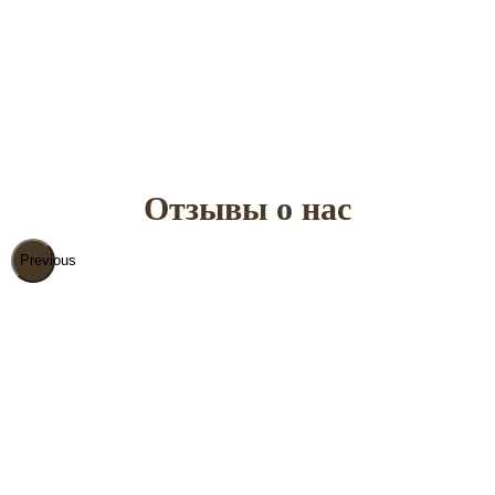
точную стоимость. Выезд инженера
замерщика БЕСПЛАТНЫЙ (до 1-го бетонного
кольца).
Отзывы о нас
Previous